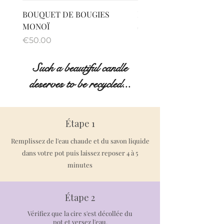
BOUQUET DE BOUGIES
BOUGIE DÉTENTE MO
MONOÏ
Price
€30.00
Price
€50.00
Such a beautiful candle
deserves to be recycled...
Étape 1
Remplissez de l'eau chaude et du savon liquide
dans votre pot puis laissez reposer 4 à 5
minutes
Étape 2
Vérifiez que la cire s'est décollée du
pot et versez l'eau.