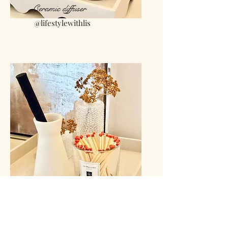
Ceramic diffuser
@lifestylewithlis
Bouquet of candles
@elenafaliez