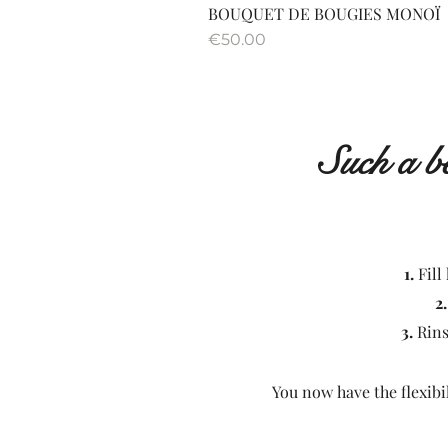
BOUQUET DE BOUGIES MONOÏ
Price
€50.00
Such a be
1.
Fill
2.
3.
Rins
You now have the flexibi