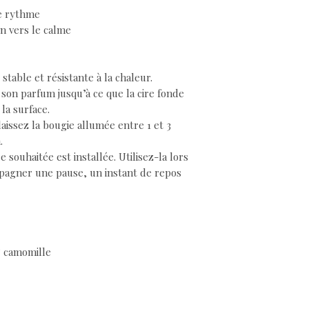
le rythme
n vers le calme
stable et résistante à la chaleur.
 son parfum jusqu’à ce que la cire fonde
la surface.
issez la bougie allumée entre 1 et 3
.
souhaitée est installée. Utilisez-la lors
agner une pause, un instant de repos
& camomille