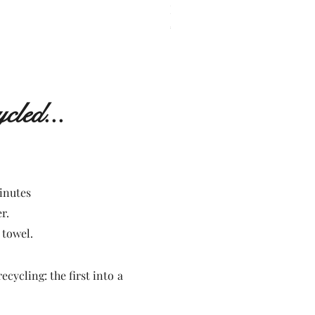
BOUGIE DÉTENTE MONOI
Price
€30.00
cled...
minutes
r.
 towel.
cycling: the first into
a