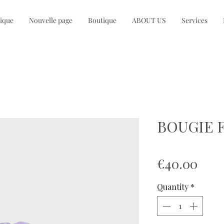
ique
Nouvelle page
Boutique
ABOUT US
Services
BOUGIE 
Pric
€40.00
Quantity
*