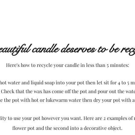
Quick View
autiful candle deserves to be recy
Here's how to recycle your candle in less than 5 minutes:
 hot water and liquid soap into your pot then let sit for 4 to 5 
Check that the wax has come off the pot and pour out the wate
e the pot with hot or lukewarm water then dry your pot with a
lity to use your pot however you want. Here are 2 examples of re
flower pot and the second into a decorative object.